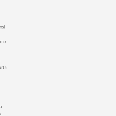
nsi
lmu
h
arta
la
k-