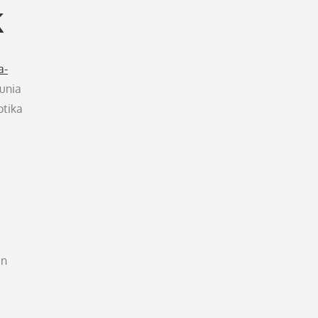
k
a-
unia
ptika
an