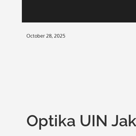
Posted
October 28, 2025
on
Optika UIN Ja