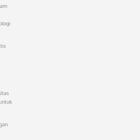
lam
ologi
tis
itas
untuk
ngan