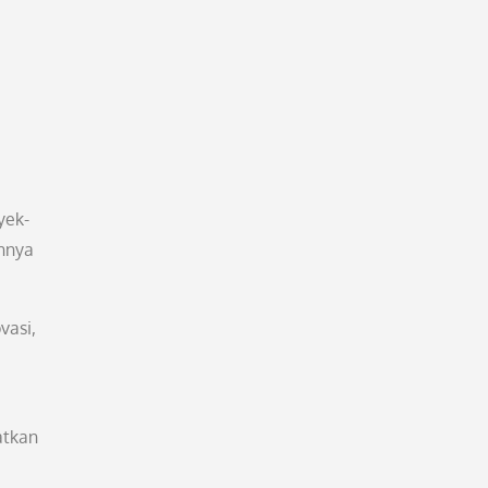
yek-
nnya
vasi,
atkan