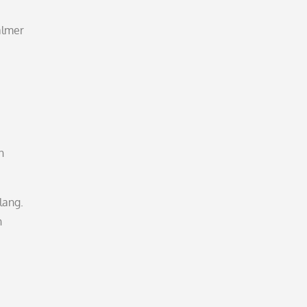
almer
n
lang.
n