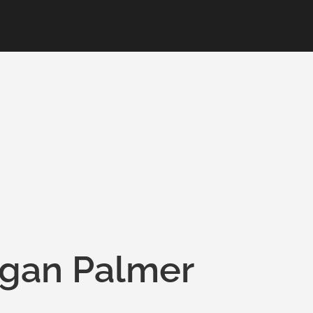
ngan Palmer