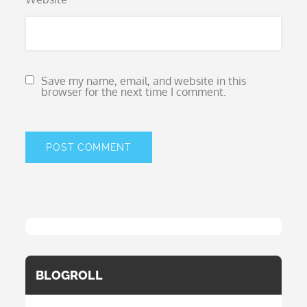
Save my name, email, and website in this
browser for the next time I comment.
BLOGROLL