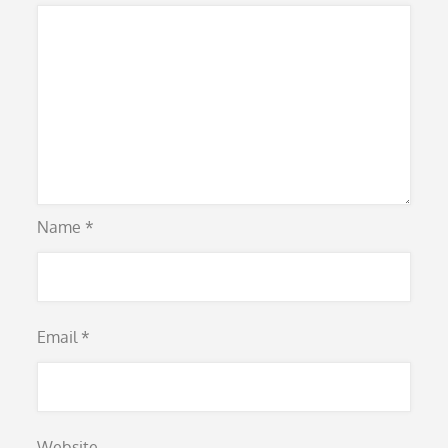
Name
*
Email
*
Website