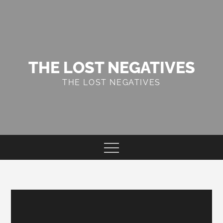
Skip
to
content
THE LOST NEGATIVES
THE LOST NEGATIVES