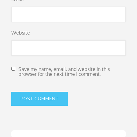
Website
Save my name, email, and website in this
browser for the next time I comment.