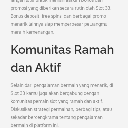
Jangan lupa untuk memanfaatkan bonus dan
promosi yang diberikan secara rutin oleh Slot 33.
Bonus deposit, free spins, dan berbagai promo
menarik lainnya siap memperbesar peluangmu
meraih kemenangan.
Komunitas Ramah
dan Aktif
Selain dari pengalaman bermain yang menarik, di
Slot 33 kamu juga akan bergabung dengan
komunitas pemain slot yang ramah dan aktif.
Diskusikan strategi permainan, berbagi tips, atau
sekadar bercengkrama tentang pengalaman
bermain di platform ini.