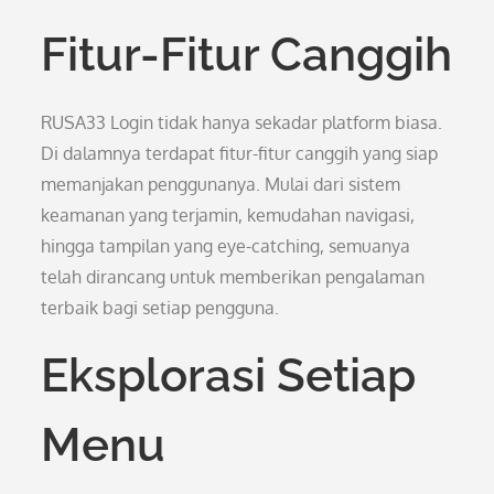
Fitur-Fitur Canggih
RUSA33 Login tidak hanya sekadar platform biasa.
Di dalamnya terdapat fitur-fitur canggih yang siap
memanjakan penggunanya. Mulai dari sistem
keamanan yang terjamin, kemudahan navigasi,
hingga tampilan yang eye-catching, semuanya
telah dirancang untuk memberikan pengalaman
terbaik bagi setiap pengguna.
Eksplorasi Setiap
Menu