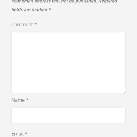
Your email address will not be published.
Required
fields are marked
*
Comment
*
Name
*
Email
*