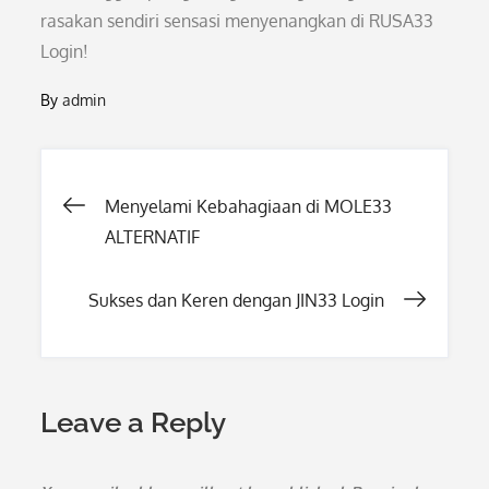
rasakan sendiri sensasi menyenangkan di RUSA33
Login!
By
admin
Post
Menyelami Kebahagiaan di MOLE33
ALTERNATIF
navigation
Sukses dan Keren dengan JIN33 Login
Leave a Reply