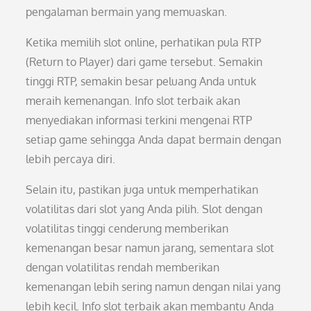
pengalaman bermain yang memuaskan.
Ketika memilih slot online, perhatikan pula RTP
(Return to Player) dari game tersebut. Semakin
tinggi RTP, semakin besar peluang Anda untuk
meraih kemenangan. Info slot terbaik akan
menyediakan informasi terkini mengenai RTP
setiap game sehingga Anda dapat bermain dengan
lebih percaya diri.
Selain itu, pastikan juga untuk memperhatikan
volatilitas dari slot yang Anda pilih. Slot dengan
volatilitas tinggi cenderung memberikan
kemenangan besar namun jarang, sementara slot
dengan volatilitas rendah memberikan
kemenangan lebih sering namun dengan nilai yang
lebih kecil. Info slot terbaik akan membantu Anda