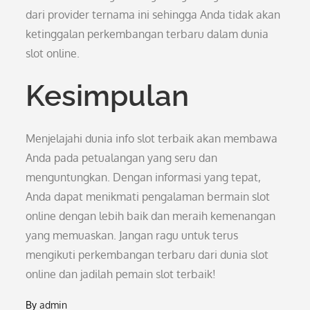
dari provider ternama ini sehingga Anda tidak akan
ketinggalan perkembangan terbaru dalam dunia
slot online.
Kesimpulan
Menjelajahi dunia info slot terbaik akan membawa
Anda pada petualangan yang seru dan
menguntungkan. Dengan informasi yang tepat,
Anda dapat menikmati pengalaman bermain slot
online dengan lebih baik dan meraih kemenangan
yang memuaskan. Jangan ragu untuk terus
mengikuti perkembangan terbaru dari dunia slot
online dan jadilah pemain slot terbaik!
By
admin