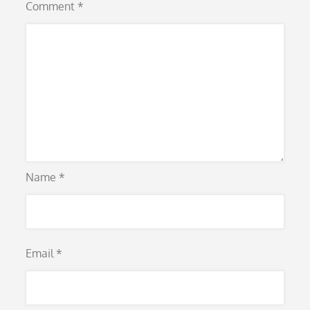
Comment
*
Name
*
Email
*