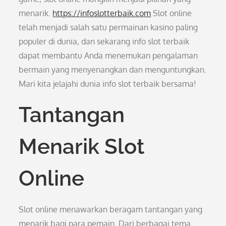
menarik.
https://infoslotterbaik.com
Slot online
telah menjadi salah satu permainan kasino paling
populer di dunia, dan sekarang info slot terbaik
dapat membantu Anda menemukan pengalaman
bermain yang menyenangkan dan menguntungkan.
Mari kita jelajahi dunia info slot terbaik bersama!
Tantangan
Menarik Slot
Online
Slot online menawarkan beragam tantangan yang
menarik bagi para pemain. Dari berbagai tema