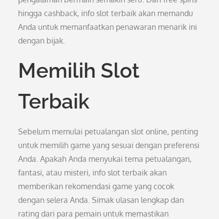
hingga cashback, info slot terbaik akan memandu
Anda untuk memanfaatkan penawaran menarik ini
dengan bijak.
Memilih Slot
Terbaik
Sebelum memulai petualangan slot online, penting
untuk memilih game yang sesuai dengan preferensi
Anda. Apakah Anda menyukai tema petualangan,
fantasi, atau misteri, info slot terbaik akan
memberikan rekomendasi game yang cocok
dengan selera Anda. Simak ulasan lengkap dan
rating dari para pemain untuk memastikan