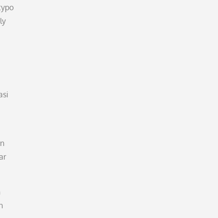
typo
ly
asi
an
ar
n
n