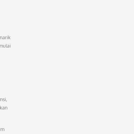
narik
mulai
nsi,
ikan
am