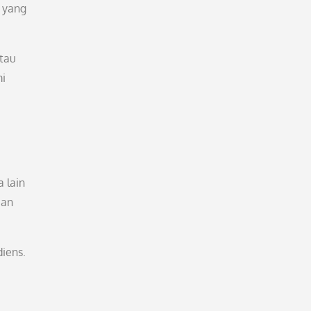
a yang
atau
mi
 lain
aan
diens.