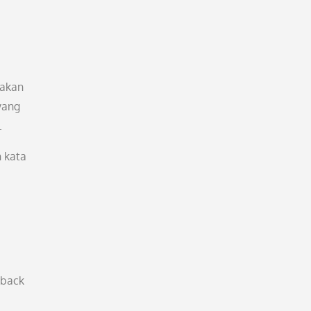
nakan
yang
.
n kata
dback