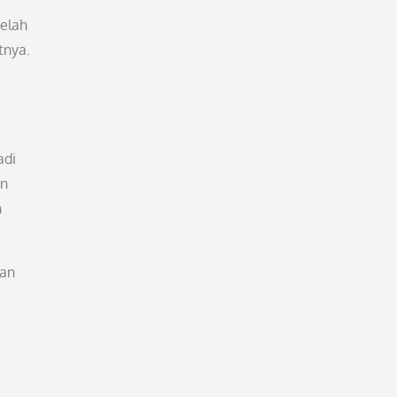
telah
tnya.
adi
an
n
kan