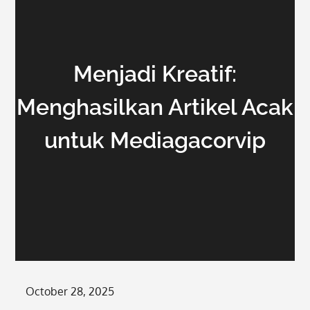
Menjadi Kreatif:
Menghasilkan Artikel Acak
untuk Mediagacorvip
Posted
October 28, 2025