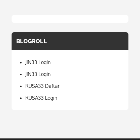
BLOGROLL
JIN33 Login
JIN33 Login
RUSA33 Daftar
RUSA33 Login