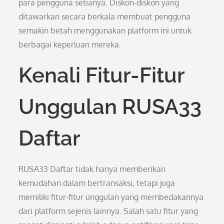
para pengguna setianya. Diskon-diskon yang
ditawarkan secara berkala membuat pengguna
semakin betah menggunakan platform ini untuk
berbagai keperluan mereka.
Kenali Fitur-Fitur
Unggulan RUSA33
Daftar
RUSA33 Daftar tidak hanya memberikan
kemudahan dalam bertransaksi, tetapi juga
memiliki fitur-fitur unggulan yang membedakannya
dari platform sejenis lainnya. Salah satu fitur yang