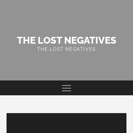
Skip
to
content
THE LOST NEGATIVES
THE LOST NEGATIVES