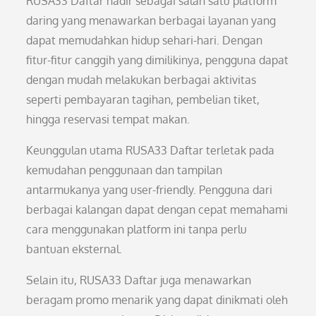
RUSA33 Daftar hadir sebagai salah satu platform
daring yang menawarkan berbagai layanan yang
dapat memudahkan hidup sehari-hari. Dengan
fitur-fitur canggih yang dimilikinya, pengguna dapat
dengan mudah melakukan berbagai aktivitas
seperti pembayaran tagihan, pembelian tiket,
hingga reservasi tempat makan.
Keunggulan utama RUSA33 Daftar terletak pada
kemudahan penggunaan dan tampilan
antarmukanya yang user-friendly. Pengguna dari
berbagai kalangan dapat dengan cepat memahami
cara menggunakan platform ini tanpa perlu
bantuan eksternal.
Selain itu, RUSA33 Daftar juga menawarkan
beragam promo menarik yang dapat dinikmati oleh