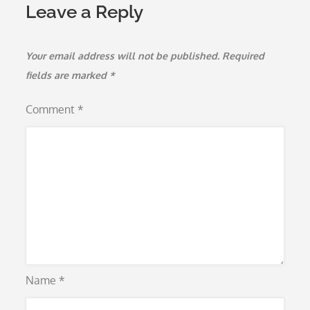
Leave a Reply
Your email address will not be published.
Required
fields are marked
*
Comment
*
Name
*