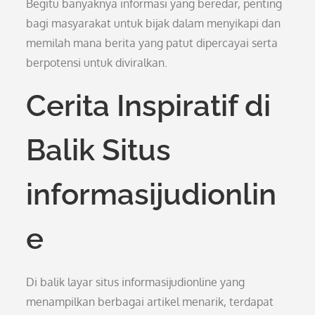
Begitu banyaknya informasi yang beredar, penting
bagi masyarakat untuk bijak dalam menyikapi dan
memilah mana berita yang patut dipercayai serta
berpotensi untuk diviralkan.
Cerita Inspiratif di
Balik Situs
informasijudionlin
e
Di balik layar situs informasijudionline yang
menampilkan berbagai artikel menarik, terdapat