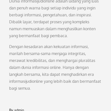
Dunia informasijudionline adalah ladang yang luas
dan penuh warna bagi setiap individu yang ingin
berbagi informasi, pengetahuan, dan inspirasi.
Dibalik layar, terdapat proses yang kompleks
namun memuaskan dalam menghasilkan konten
yang bermanfaat bagi pembaca.
Dengan kesadaran akan kekuatan informasi,
marilah bersama-sama menjaga integritas,
merawat kredibilitas, dan menghargai pluralitas
dalam dunia informasi online. Hanya dengan
langkah bersama, kita dapat menghadirkan era
informasijudionline yang lebih baik dan bermanfaat
bagi semua.
By
admin