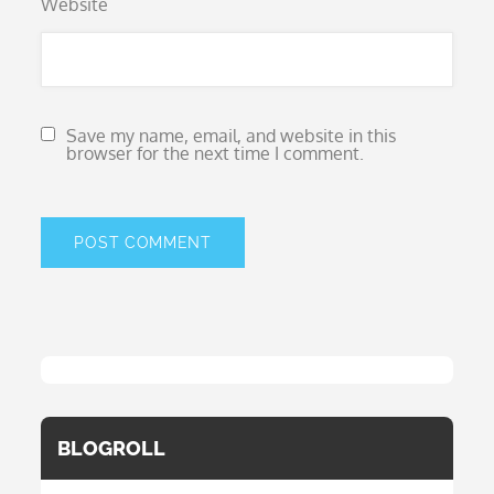
Website
Save my name, email, and website in this
browser for the next time I comment.
BLOGROLL