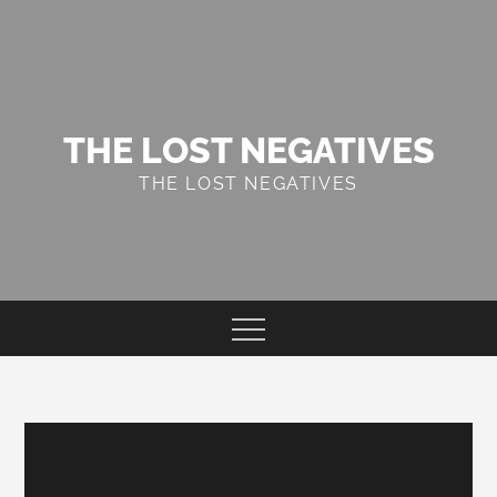
Skip
to
content
THE LOST NEGATIVES
THE LOST NEGATIVES