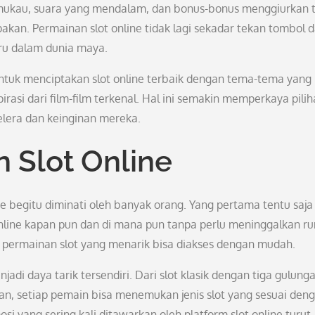
 memukau, suara yang mendalam, dan bonus-bonus menggiurkan 
an. Permainan slot online tidak lagi sekadar tekan tombol 
eru dalam dunia maya.
uk menciptakan slot online terbaik dengan tema-tema yang
pirasi dari film-film terkenal. Hal ini semakin memperkaya pili
elera dan keinginan mereka.
 Slot Online
 begitu diminati oleh banyak orang. Yang pertama tentu saja
line kapan pun dan di mana pun tanpa perlu meninggalkan r
n permainan slot yang menarik bisa diakses dengan mudah.
jadi daya tarik tersendiri. Dari slot klasik dengan tiga gulung
an, setiap pemain bisa menemukan jenis slot yang sesuai den
si yang sering kali ditawarkan oleh platform slot online turut