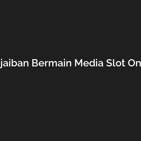
jaiban Bermain Media Slot On