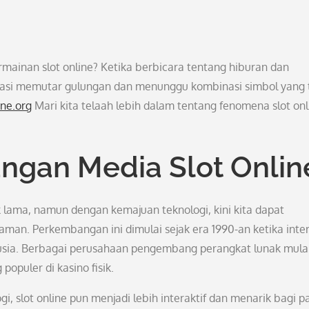
rmainan slot online? Ketika berbicara tentang hiburan dan
sasi memutar gulungan dan menunggu kombinasi simbol yang 
ine.org
Mari kita telaah lebih dalam tentang fenomena slot onl
ngan Media Slot Onlin
k lama, namun dengan kemajuan teknologi, kini kita dapat
man. Perkembangan ini dimulai sejak era 1990-an ketika inte
usia. Berbagai perusahaan pengembang perangkat lunak mula
populer di kasino fisik.
slot online pun menjadi lebih interaktif dan menarik bagi p