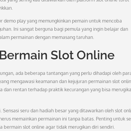
ikkan.
 fitur demo play yang memungkinkan pemain untuk mencoba
han. Ini sangat berguna bagi pemula yang ingin belajar dan
e dalam permainan dengan memasang taruhan.
Bermain Slot Online
ungan, ada beberapa tantangan yang perlu dihadapi oleh par
 yang mengawasi keamanan dan kejujuran permainan slot onlin
a dan rentan terhadap praktik kecurangan yang bisa merugik
i. Sensasi seru dan hadiah besar yang ditawarkan oleh slot onl
erus memainkan permainan ini tanpa batas. Penting untuk se
 bermain slot online agar tidak merugikan diri sendiri.