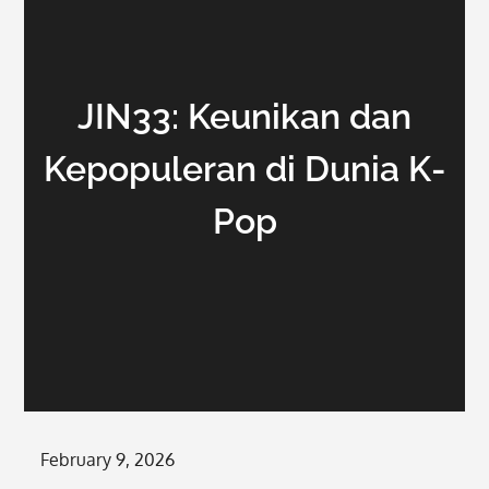
JIN33: Keunikan dan
Kepopuleran di Dunia K-
Pop
Posted
February 9, 2026