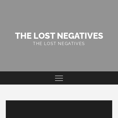
Skip
to
content
THE LOST NEGATIVES
THE LOST NEGATIVES