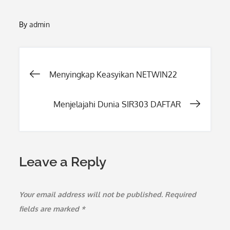
By
admin
Post
Menyingkap Keasyikan NETWIN22
navigation
Menjelajahi Dunia SIR303 DAFTAR
Leave a Reply
Your email address will not be published.
Required
fields are marked
*