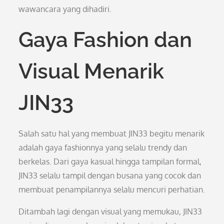
wawancara yang dihadiri.
Gaya Fashion dan
Visual Menarik
JIN33
Salah satu hal yang membuat JIN33 begitu menarik
adalah gaya fashionnya yang selalu trendy dan
berkelas. Dari gaya kasual hingga tampilan formal,
JIN33 selalu tampil dengan busana yang cocok dan
membuat penampilannya selalu mencuri perhatian.
Ditambah lagi dengan visual yang memukau, JIN33