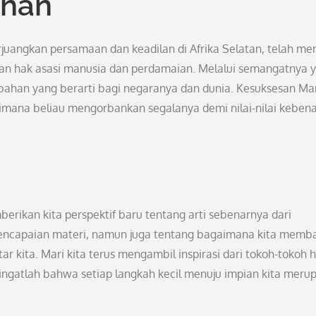
han
angkan persamaan dan keadilan di Afrika Selatan, telah men
an hak asasi manusia dan perdamaian. Melalui semangatnya 
bahan yang berarti bagi negaranya dan dunia. Kesuksesan Ma
mana beliau mengorbankan segalanya demi nilai-nilai keben
mberikan kita perspektif baru tentang arti sebenarnya dari
pencapaian materi, namun juga tentang bagaimana kita mem
ar kita. Mari kita terus mengambil inspirasi dari tokoh-tokoh 
 ingatlah bahwa setiap langkah kecil menuju impian kita meru