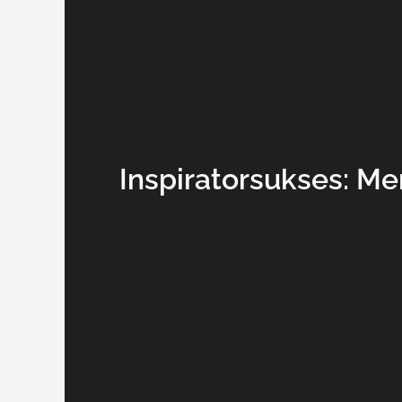
Inspiratorsukses: M