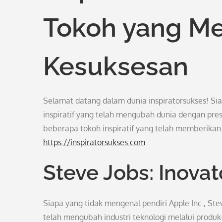
Tokoh yang Me
Kesuksesan
Selamat datang dalam dunia inspiratorsukses! Siap
inspiratif yang telah mengubah dunia dengan prest
beberapa tokoh inspiratif yang telah memberika
https://inspiratorsukses.com
Steve Jobs: Inovat
Siapa yang tidak mengenal pendiri Apple Inc., Ste
telah mengubah industri teknologi melalui produk