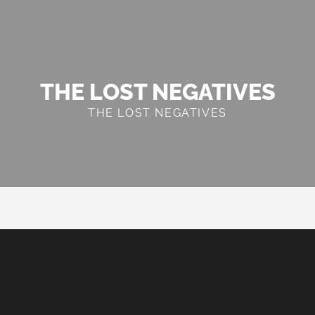
THE LOST NEGATIVES
THE LOST NEGATIVES