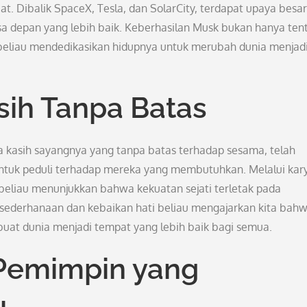
t. Dibalik SpaceX, Tesla, dan SolarCity, terdapat upaya besa
sa depan yang lebih baik. Keberhasilan Musk bukan hanya ten
beliau mendedikasikan hidupnya untuk merubah dunia menjad
sih Tanpa Batas
a kasih sayangnya yang tanpa batas terhadap sesama, telah
untuk peduli terhadap mereka yang membutuhkan. Melalui kar
 beliau menunjukkan bahwa kekuatan sejati terletak pada
esederhanaan dan kebaikan hati beliau mengajarkan kita bah
uat dunia menjadi tempat yang lebih baik bagi semua.
Pemimpin yang