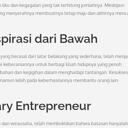
 liku dan kegagalan yang tak terhitung jumlahnya. Meskipun
ang menyerahnya membuatnya tetap maju dan akhirnya menc
spirasi dari Bawah
ang berasal dari latar belakang yang sederhana, telah menja
alui keberaniannya untuk berbagi kisah hidupnya yang penuh
etabahan dan kegigihan dalam menghadapi tantangan. Kesukse
eri, namun lebih pada keberhasilannya membantu orang lain
ary Entrepreneur
ogi dan wirausaha, telah membuktikan bahwa batasan hanyalah