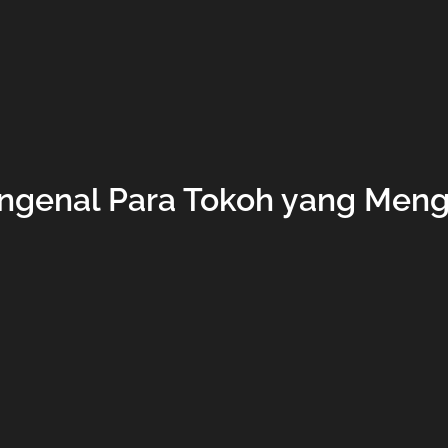
engenal Para Tokoh yang Meng