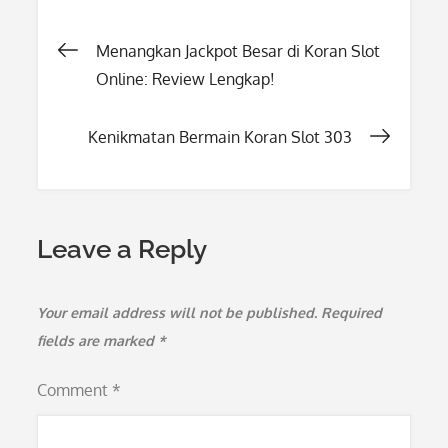
Post
Menangkan Jackpot Besar di Koran Slot
Online: Review Lengkap!
navigation
Kenikmatan Bermain Koran Slot 303
Leave a Reply
Your email address will not be published.
Required
fields are marked
*
Comment
*