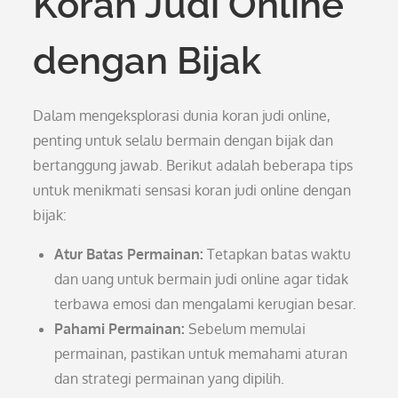
Koran Judi Online
dengan Bijak
Dalam mengeksplorasi dunia koran judi online,
penting untuk selalu bermain dengan bijak dan
bertanggung jawab. Berikut adalah beberapa tips
untuk menikmati sensasi koran judi online dengan
bijak:
Atur Batas Permainan:
Tetapkan batas waktu
dan uang untuk bermain judi online agar tidak
terbawa emosi dan mengalami kerugian besar.
Pahami Permainan:
Sebelum memulai
permainan, pastikan untuk memahami aturan
dan strategi permainan yang dipilih.