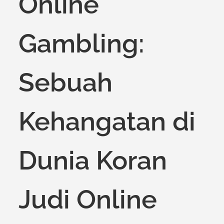
Online
Gambling:
Sebuah
Kehangatan di
Dunia Koran
Judi Online