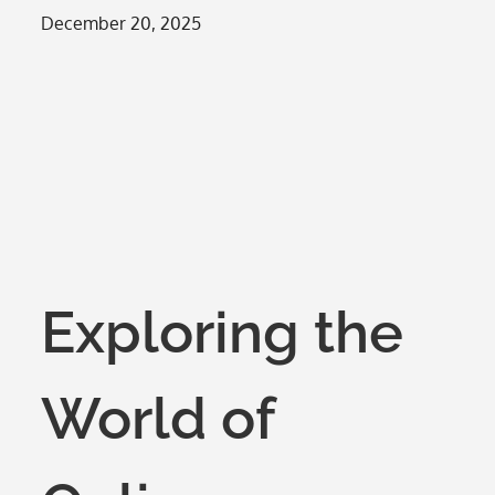
Posted
December 20, 2025
on
Exploring the
World of