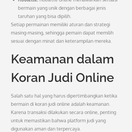
bermain yang unik dengan berbagai jenis
taruhan yang bisa dipilih.
Setiap permainan memiliki aturan dan strategi
masing-masing, sehingga pemain dapat memilih
sesuai dengan minat dan keterampilan mereka.
Keamanan dalam
Koran Judi Online
Salah satu hal yang harus dipertimbangkan ketika
bermain di koran judi online adalah keamanan.
Karena transaksi dilakukan secara online, penting
untuk memastikan bahwa platform judi yang
digunakan aman dan terpercaya.