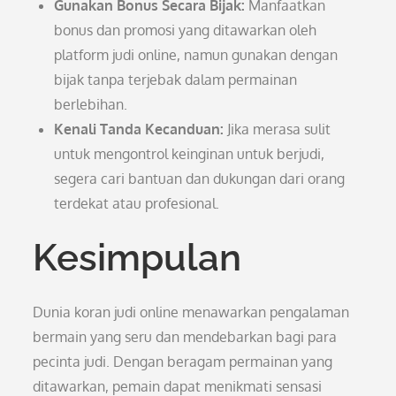
Gunakan Bonus Secara Bijak:
Manfaatkan
bonus dan promosi yang ditawarkan oleh
platform judi online, namun gunakan dengan
bijak tanpa terjebak dalam permainan
berlebihan.
Kenali Tanda Kecanduan:
Jika merasa sulit
untuk mengontrol keinginan untuk berjudi,
segera cari bantuan dan dukungan dari orang
terdekat atau profesional.
Kesimpulan
Dunia koran judi online menawarkan pengalaman
bermain yang seru dan mendebarkan bagi para
pecinta judi. Dengan beragam permainan yang
ditawarkan, pemain dapat menikmati sensasi