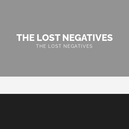
THE LOST NEGATIVES
THE LOST NEGATIVES