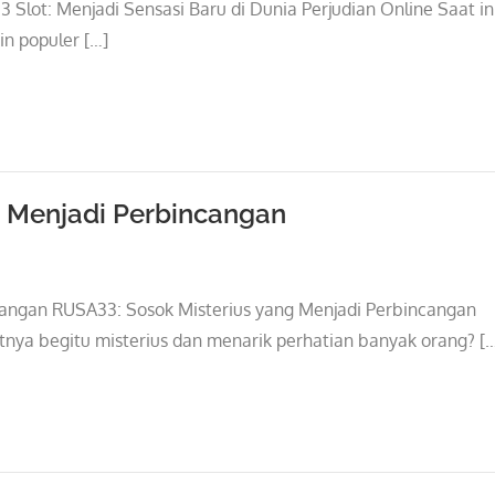
 Slot: Menjadi Sensasi Baru di Dunia Perjudian Online Saat ini
in populer […]
g Menjadi Perbincangan
cangan RUSA33: Sosok Misterius yang Menjadi Perbincangan
a begitu misterius dan menarik perhatian banyak orang? [