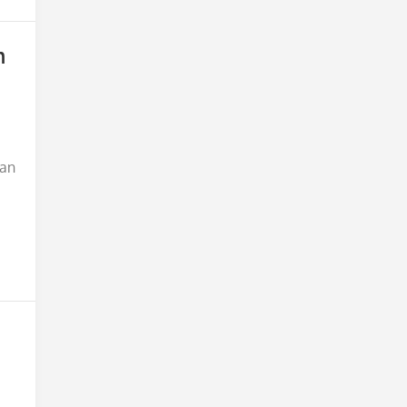
n
man