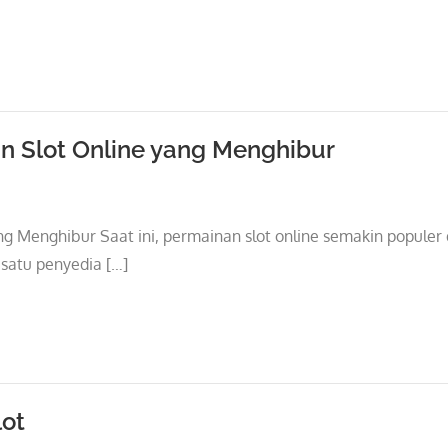
in Slot Online yang Menghibur
g Menghibur Saat ini, permainan slot online semakin populer 
 satu penyedia […]
ot