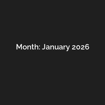
Month:
January 2026