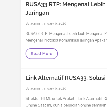
Perbincangan
RUSA33 RTP: Mengenal Lebih 
Jaringan
Posted
By
admin
January 6, 2026
on
RUSA33 RTP: Mengenal Lebih Jauh Mengenai Pr
Mengenai Protokol Komunikasi Jaringan Apaka
RUSA33
Read More
RTP:
Mengenal
Lebih
Jauh
Mengenai
Link Alternatif RUSA33: Solus
Protokol
Komunikasi
Jaringan
Posted
By
admin
January 6, 2026
on
Struktur HTML untuk Artikel – Link Alternatif 
Online Saat ini, dunia perjudian online semakin