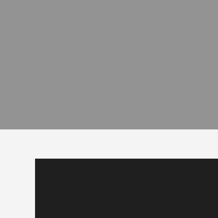
Skip
to
content